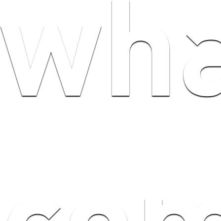
wha
com