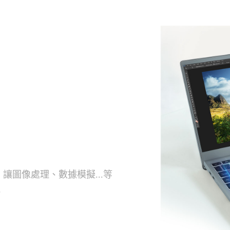
卡，讓圖像處理、數據模擬...等
)