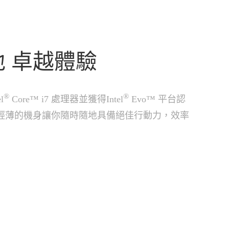
 卓越體驗
®
®
l
Core™ i7 處理器並獲得Intel
Evo™ 平台認
、輕薄的機身讓你隨時隨地具備絕佳行動力，效率