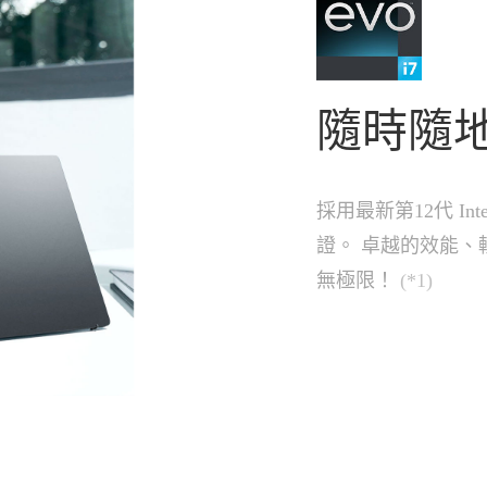
隨時隨地
採用最新第12代 Inte
證。 卓越的效能
無極限！
(*1)