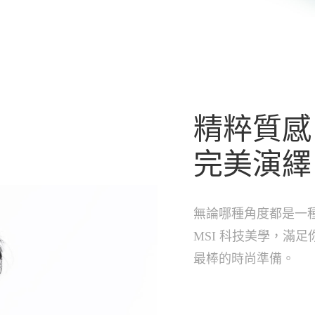
精粹質感
完美演繹
無論哪種角度都是一
MSI 科技美學，滿
最棒的時尚準備。