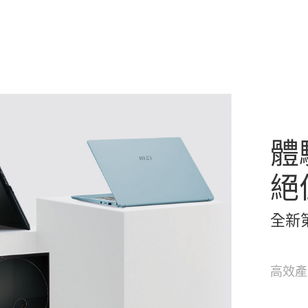
體
絕
全新第 
高效產