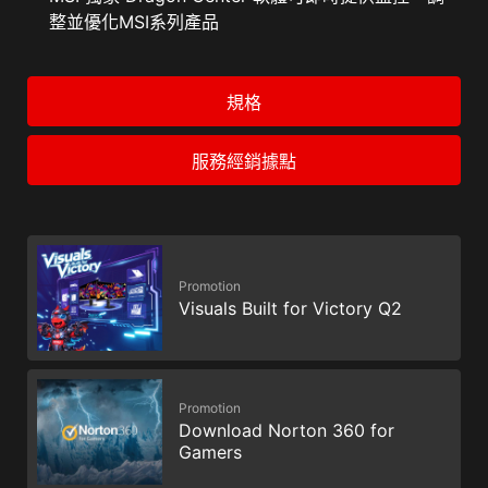
整並優化MSI系列產品
規格
服務經銷據點
Promotion
Visuals Built for Victory Q2
Promotion
Download Norton 360 for
Gamers