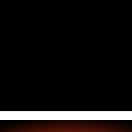
方形導熱管經過精密加工，可以最大面積接觸
屢獲殊榮的MSI TROX FAN 3.0，保持散熱極限
到GPU，並沿著散熱片進行降溫散熱，以達到
效能。獨家引流扇葉和龍鰭扇葉一同合作引
最佳散熱效果
極靜酷爽
流，集中風流並快速導引至散熱片。
此風扇設計可以在低負載使用情境下，停止運
50%
轉，保持安靜無聲；在遊戲期間高負載時，風
相較一般扇葉，提高更多風壓
扇將自動啟動，以保持您平台涼爽。
15%
相較TORX Fan 2.0提供更多風
壓