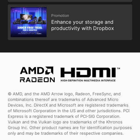
Promotion
Enhance your storage and
productivity with Dropbox
© AMD, and the AMD Arrow logo, Radeon, FreeSync, and
combinations thereof are trademarks of Advanced Micro
Devices, Inc. DirectX and Microsoft are registered trademarks
of Microsoft Corporation in the US and other jurisdictions. PCI
Express is a registered trademark of PCI-SIG Corporation.
Vulkan and the Vulkan logo are trademarks of the Khronos
Group Inc. Other product names are for identification purposes
only and may be trademarks of their respective companies.