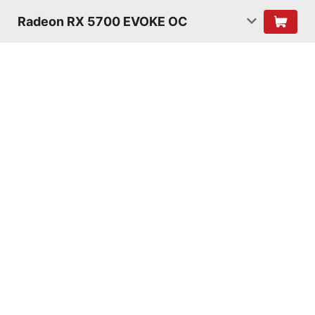
Radeon RX 5700 EVOKE OC