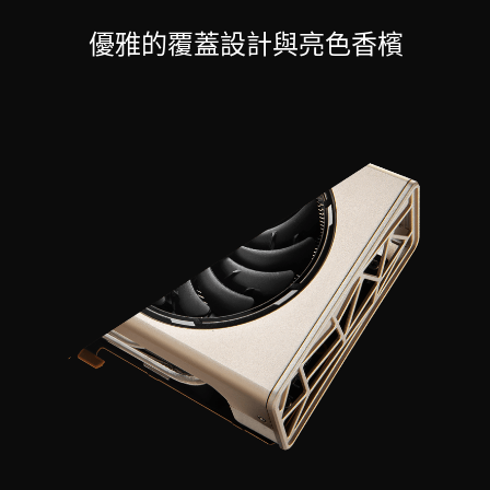
優雅的覆蓋設計與亮色香檳