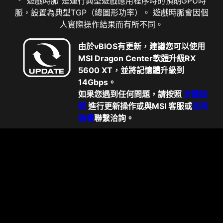
* "遊戲時脈"是運行典型遊戲應用程序時的預期GPU時
脈，設置為典型TGP（總圖形功率）。 遊戲時脈會因個
人實際操作結果而有所不同。
由於vBIOS有更新，建議您可以使用
MSI Dragon Center軟體升級RX
5600 XT，並將記憶體升級到
14Gbps。
如果您遇到任何問題，請按照
步驟說
明
進行更新操作或與MSI 客服或
技術
論壇
聯繫洽詢。
規格
服務經銷據點