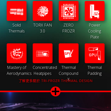
Solid
TORX FAN
ZERO
Power
Thermals
3.0
FROZR
Cooling
Plate
Mastery of
Concentrated
Thermal
Thermal
Aerodynamics
Heatpipes
Compound
Padding
X
了解更多關於 TRI-FROZR THERMAL DESIGN