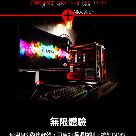
了解更多關於 TRACES OF BRILLIANCE
QUARTERS
Power
Allocation
Technology
無限體驗
使用MSI內建軟體，可自訂選項控制，讓您的MSI