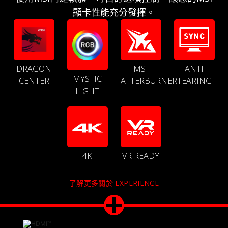
顯卡性能充分發揮。
DRAGON
MSI
ANTI
MYSTIC
CENTER
AFTERBURNER
TEARING
LIGHT
4K
VR READY
了解更多關於 EXPERIENCE