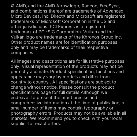
© AMD, and the AMD Arrow logo, Radeon, FreeSync,
and combinations thereof are trademarks of Advanced
Micro Devices, Inc. DirectX and Microsoft are registered
trademarks of Microsoft Corporation in the US and
other jurisdictions. PCI Express is a registered
trademark of PCI-SIG Corporation. Vulkan and the
Vulkan logo are trademarks of the Khronos Group Inc.
Other product names are for identification purposes
only and may be trademarks of their respective
companies.
All images and descriptions are for illustrative purposes
only. Visual representation of the products may not be
perfectly accurate. Product specification, functions and
appearance may vary by models and differ from
country to country . All specifications are subject to
change without notice. Please consult the product
specifications page for full details.Although we
endeavor to present the most precise and
comprehensive information at the time of publication, a
small number of items may contain typography or
photography errors. Products may not be available in all
markets. We recommend you to check with your local
supplier for exact offers.