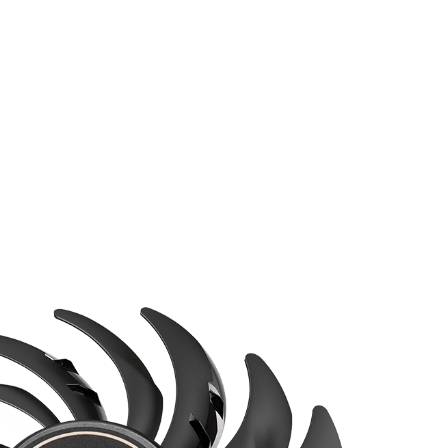
TORX FAN 3.0
扇，比以往有更升級的散熱性能。在龍鰭扇葉上清晰可見的全新
流，讓氣流更快速解熱、安靜。