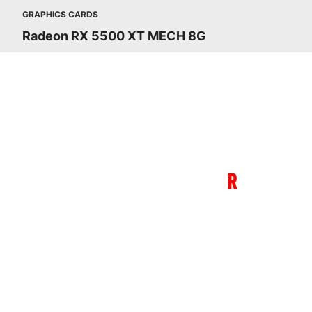
GRAPHICS CARDS
Radeon RX 5500 XT MECH 8G
打破規則來創建出色的遊戲體驗。全新RDNA
全新的遊戲
R
DNA 架
Radeon RX 5500 系列採用新的運算
更適合視覺效果的新指令與多層快取層
可以顯著降低延遲，大幅提高遊戲的反
度。