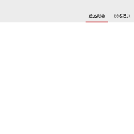
產品概要
規格敘述
驅動的Radeon RX 5500 系列可提供卓越的性能和逼真
戰局，為您客製化打造強大極速的遊戲體驗。
構
極速逼真
單元、
高效能 RDNA 架構經過精心設計，可極大增
使用
級，
強諸如 Radeon 圖像銳化、FidelityFX 和
使用
應速
VR 技術3 等功能，以實現最大效能和令人
卡
驚歎的遊戲體驗。
R