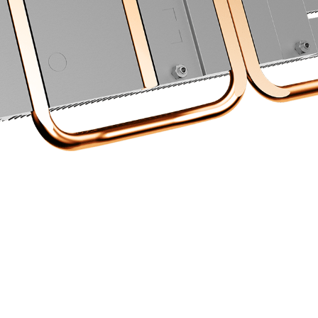
導熱膠
零組件(如:記憶體、PWM…等)將熱能快速傳遞至散熱片