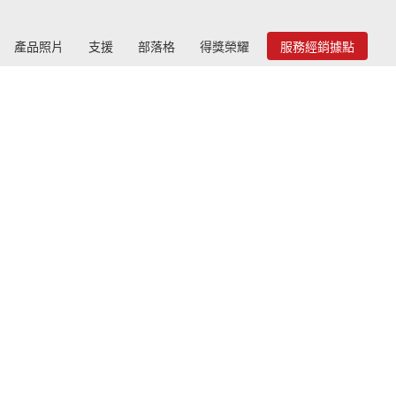
產品照片
支援
部落格
得獎榮耀
服務經銷據點
遊戲。使用Radeon RX 5700來掌控
身歷其境的遊戲動態
 Radeon Anti-Lag 大幅降低輸入延遲，
 AMD Radeon FreeSync1 技術獲得無
頓、無撕裂的遊戲體驗，以及使用最新的
adeon 軟體，獲得超高響應和極其身歷其
境的遊戲體驗，從而獲得競爭優勢。