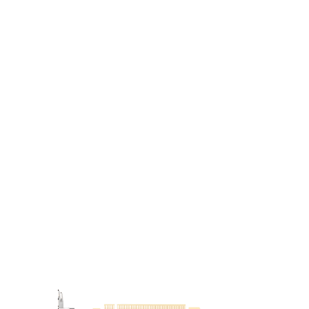
堅固背板
堅固的背板有助於強化顯卡，並讓外觀更
佳完美。