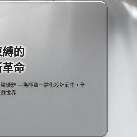
束縛的
新革命
緻優雅 —為極致一體化設計而生，全
遊戲世界