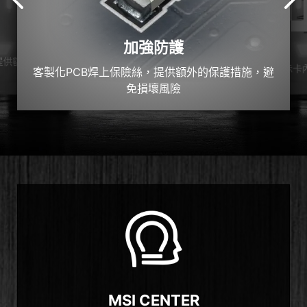
加強防護
提供額
示卡
客製化PCB焊上保險絲，提供額外的保護措施，避
免損壞風險
MSI CENTER