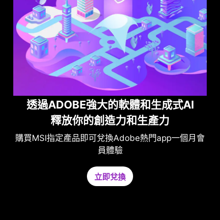
透過ADOBE強大的軟體和生成式AI
釋放你的創造力和生產力
使用
購買MSI指定產品即可兌換Adobe熱門app一個月會
員體驗
在不影
非必要
立即兌換
CPU
免費試