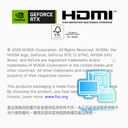
© 2026 NVIDIA Corporation. All Rights Reserved. NVIDIA, the
NVIDIA logo, GeForce, GeForce RTX, G-SYNC, NVIDIA GPU
Boost, and NVLink are registered trademarks and/or
✕
trademarks of NVIDIA Corporation in the United States and
other countries. All other trademarks and copyright are the
property of their respective owners.
This product’s packaging is made from FSC™ certified material.
By choosing this product, you help take care of the world’s
forests. Learn more:
www.fsc.org
產品規格與配備可能會隨地區而有所不同，本公司另保留變更規格不
Top Build Choice
另行通知權利。購買前請與當地經銷商確認產品規格。