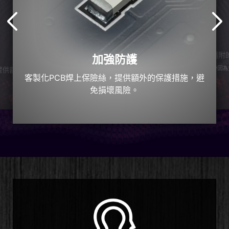
隨附
加強防護
*因
提供額
客製化PCB焊上保險絲，提供額外的保護措施，避
免損壞風險。