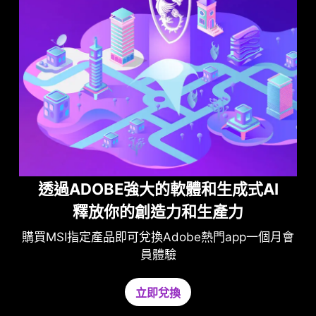
透過ADOBE強大的軟體和生成式AI
釋放你的創造力和生產力
購買MSI指定產品即可兌換Adobe熱門app一個月會
員體驗
將
在不
的
非必
立即兌換
加
CP