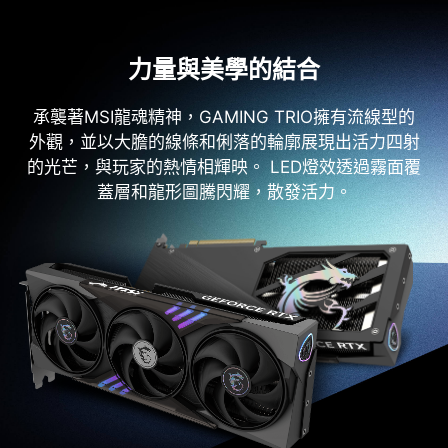
力量與美學的結合
承襲著MSI龍魂精神，GAMING TRIO擁有流線型的
外觀，並以大膽的線條和俐落的輪廓展現出活力四射
的光芒，與玩家的熱情相輝映。 LED燈效透過霧面覆
蓋層和龍形圖騰閃耀，散發活力。