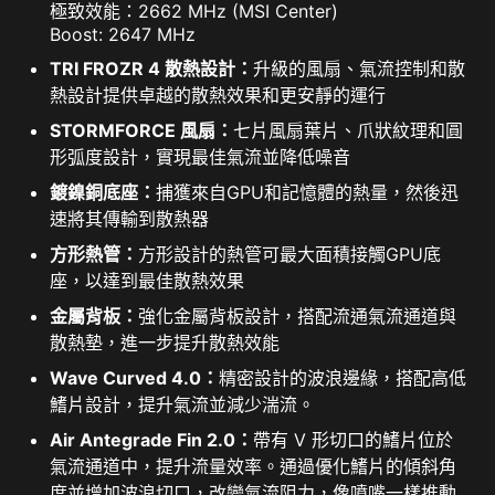
極致效能：2662 MHz (MSI Center)
Boost: 2647 MHz
TRI FROZR 4 散熱設計：
升級的風扇、氣流控制和散
熱設計提供卓越的散熱效果和更安靜的運行
STORMFORCE 風扇：
七片風扇葉片、爪狀紋理和圓
形弧度設計，實現最佳氣流並降低噪音
鍍鎳銅底座：
捕獲來自GPU和記憶體的熱量，然後迅
速將其傳輸到散熱器
方形熱管：
方形設計的熱管可最大面積接觸GPU底
座，以達到最佳散熱效果
金屬背板：
強化金屬背板設計，搭配流通氣流通道與
散熱墊，進一步提升散熱效能
Wave Curved 4.0：
精密設計的波浪邊緣，搭配高低
鰭片設計，提升氣流並減少湍流。
Air Antegrade Fin 2.0：
帶有 V 形切口的鰭片位於
氣流通道中，提升流量效率。通過優化鰭片的傾斜角
度並增加波浪切口，改變氣流阻力，像噴嘴一樣推動