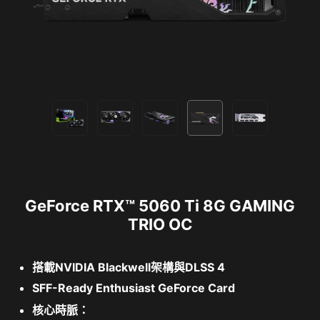
GeForce RTX™ 5060 Ti 8G GAMING
TRIO OC
搭載NVIDIA Blackwell架構與DLSS 4
SFF-Ready Enthusiast GeForce Card
核心時脈：