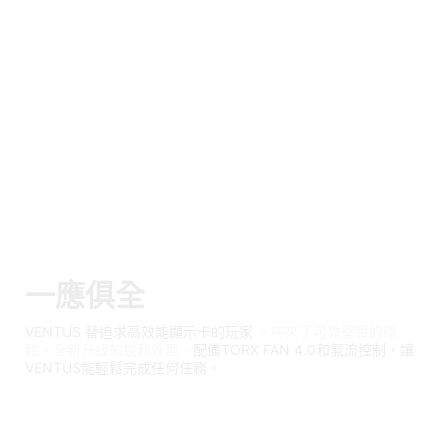
一應俱全
VENTUS 替追求高效能顯示卡的玩家
，帶來了可靠堅實的體
驗。全新升級的銳利外型，
配備TORX FAN 4.0和氣流控制，讓
VENTUS能輕鬆完成任何任務。