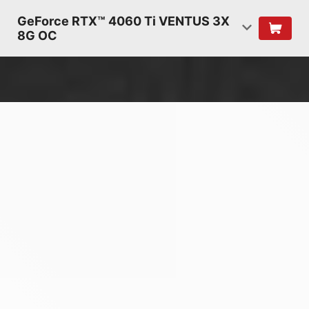
GeForce RTX™ 4060 Ti VENTUS 3X
8G OC