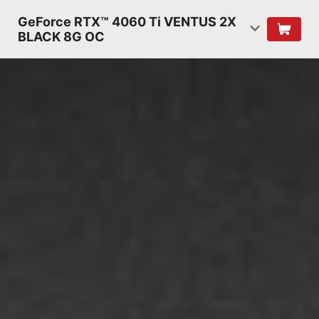
GeForce RTX™ 4060 Ti VENTUS 2X
BLACK 8G OC