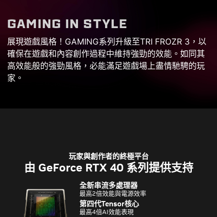
G
A
M
I
N
G
I
N
S
T
Y
L
E
展現遊戲風格！GAMING系列升級至TRI FROZR 3，以
確保在遊戲和內容創作過程中維持強勁的效能。如同其
高效能般的強勁風格，必能滿足遊戲場上盡情馳騁的玩
家。
玩家與創作者的終極平台
由 GeForce RTX 40 系列提供支持
全新串流多處理器
最高2倍效能與電源效率
第四代Tensor核心
最高4倍AI效能表現