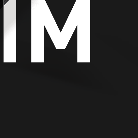
IM
IM
IM
 2S
 GAME
協