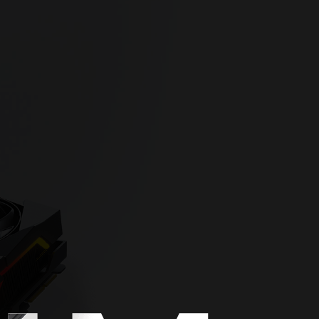
點擊，
中
琢
握
足
起的時刻已然
，轉而載入輝
關鍵
列，跨出新