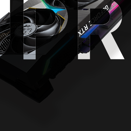
UPR
UPR
UPR
I FROZR
GE THE
冷酷，不容妥