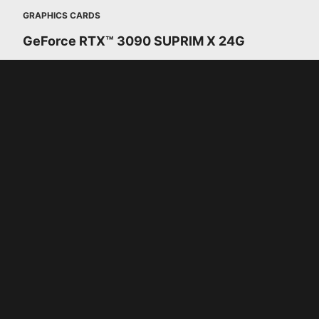
GRAPHICS CARDS
GeForce RTX™ 3090 SUPRIM X 24G
第二代
RT 核心