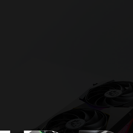
千萬次的優化
真實力量蘊藏其
為完美精雕細
細節的完美掌
只為你一鍵滿
年來獲獎無數的微星顯示卡，從GAMING躍
，SUPRIM被賦予著使命，承接生猛的威力
細節的謹慎專注和應變能力，是戰勝任何挑戰的
穎的設計哲學儼然成形，替嶄新且備受期待的系
煌時刻。
局