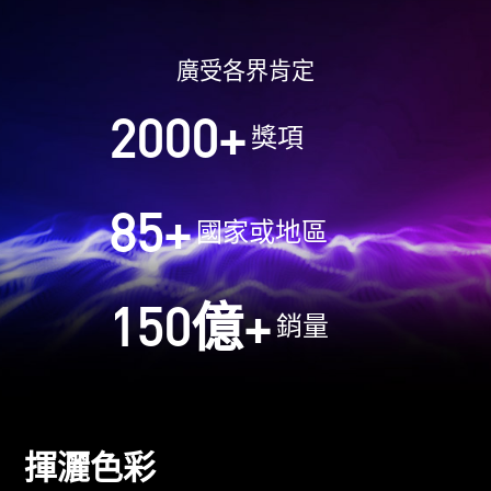
廣受各界肯定
2000
+
獎項
85
+
國家或地區
150
億+
銷量
揮灑色彩