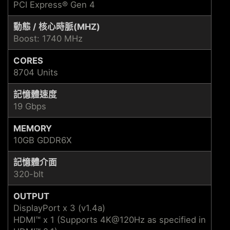
PCI Express® Gen 4
動態 / 核心時脈(MHZ)
Boost: 1740 MHz
CORES
8704 Units
記憶體速度
19 Gbps
MEMORY
10GB GDDR6X
記憶體介面
320-bIt
OUTPUT
DisplayPort x 3 (v1.4a)
HDMI™ x 1 (Supports 4K@120Hz as specified in