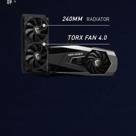
靜。
240MM
RADIATOR
TORX FAN 4.0