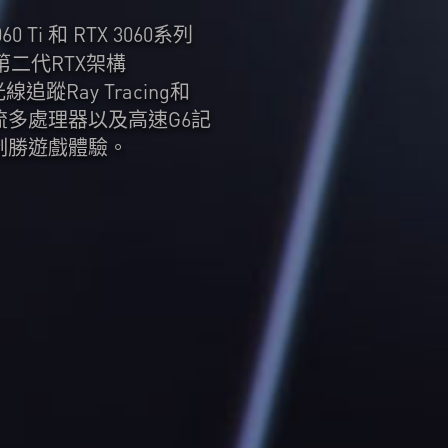
060 Ti 和 RTX 3060系列
A第二代RTX架構
追蹤Ray Tracing和
串流多處理器以及高速G6記
制勝遊戲體驗。