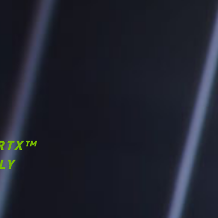
RTX™
LY