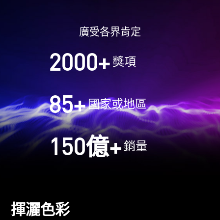
廣受各界肯定
2000
+
獎項
85
+
國家或地區
150
億+
銷量
揮灑色彩