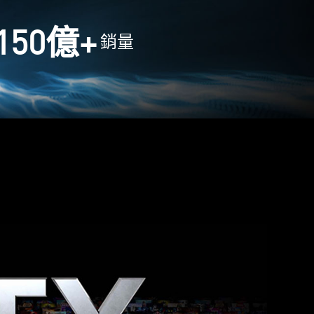
150
億+
銷量