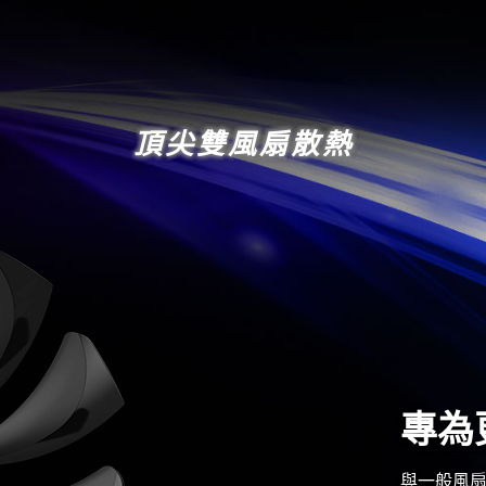
頂尖雙風扇散熱
專為
與一般風扇設