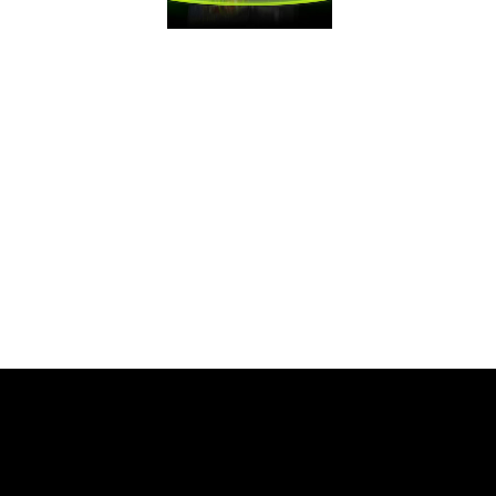
贏得比賽
大逃殺遊戲要求極高
FPS。玩家可以藉由
GeForce獲得絕佳的
競爭優勢。