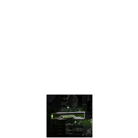
浮點和整數運算可同
時進行，可編程著色
技術和統一的內存架
構，是上一代的兩
倍，TURING
SHADERS 可以在今
天的遊戲中實現驚人
的性能提升。 與上一
代產品相比，提供1.4
倍的電源效率，擁有
更快、更涼爽、更安
靜的遊戲體驗。