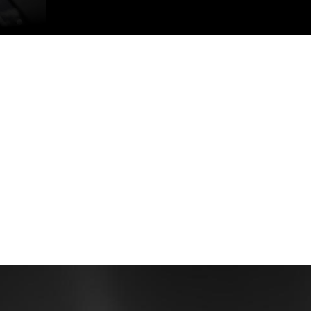
GEFO
優異性能
程著色技
可與朋
輕鬆升級您的PC並為未來遊戲做好準備。其
兩倍。比
的GeF
性能表現高達GeForce GTX 950 的2倍，在
得更快、
優化您的遊
最新遊戲中，也比GTX 1050 快70％。
感受圖靈
是GeF