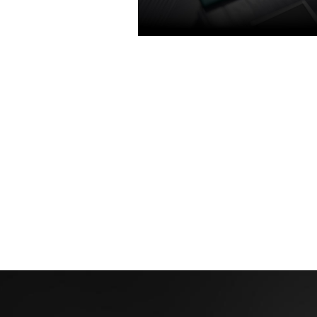
TURING SHADERS
浮點和整數運算可同時進行，可編
術和統一的內存架構，是上一代的
上一代提供1.4倍電源效率，可以獲
更涼爽、更安靜的遊戲體驗，充分
架構的顯卡性能。