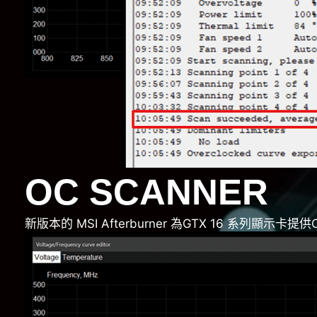
OC SCANNER
新版本的 MSI Afterburner 為GTX 16 系