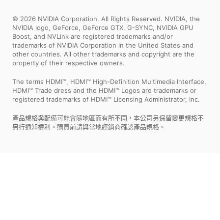
© 2026 NVIDIA Corporation. All Rights Reserved. NVIDIA, the
NVIDIA logo, GeForce, GeForce GTX, G-SYNC, NVIDIA GPU
Boost, and NVLink are registered trademarks and/or
trademarks of NVIDIA Corporation in the United States and
other countries. All other trademarks and copyright are the
property of their respective owners.
The terms HDMI™, HDMI™ High-Definition Multimedia Interface,
HDMI™ Trade dress and the HDMI™ Logos are trademarks or
registered trademarks of HDMI™ Licensing Administrator, Inc.
產品規格與配備可能會隨地區而有所不同，本公司另保留變更規格不
另行通知權利。購買前請與當地經銷商確認產品規格。