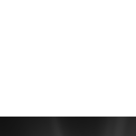
EXPERIENCE
可與朋友一起擷取、
分享影片與直播。讓
您的GeForce驅動程
序保持最新狀態，以
隨時優化您的遊戲裝
備。GeForce
Experience™ 是
GeForce顯卡的必備
伴侶。