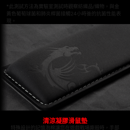
*此測試方法為實驗室測試時觀察紡織品/織物，與金
黃色葡萄球菌和肺炎桿菌接觸24小時後的抗菌性能表
現。
清涼凝膠滑鼠墊
特殊設計的記憶泡棉讓您在遊戲戰場廝殺時，手部