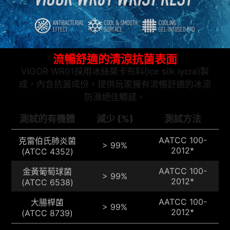
流暢舒適的清涼抗菌表面
VIGOR WR01採用冰絲萊卡布料(ice silk lycra)製
成，內含抗菌成份，提供玩家擁有流暢舒適的冰涼
防滑絕佳觸感。
測試的有機體
減少 (%)
測試方法
AATCC 100-
克雷伯氏肺炎菌
> 99%
2012*
(ATCC 4352)
AATCC 100-
金黃葡萄球菌
> 99%
2012*
(ATCC 6538)
AATCC 100-
大腸桿菌
> 99%
2012*
(ATCC 8739)