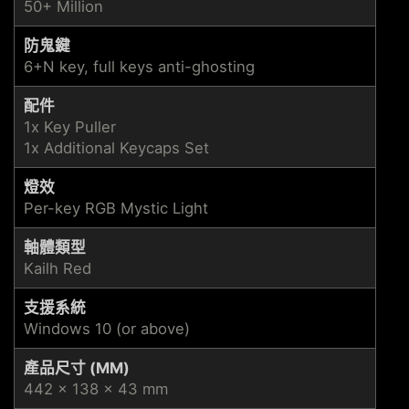
50+ Million
防鬼鍵
6+N key, full keys anti-ghosting
配件
1x Key Puller
1x Additional Keycaps Set
燈效
Per-key RGB Mystic Light
軸體類型
Kailh Red
支援系統
Windows 10 (or above)
產品尺寸 (MM)
442 x 138 x 43 mm