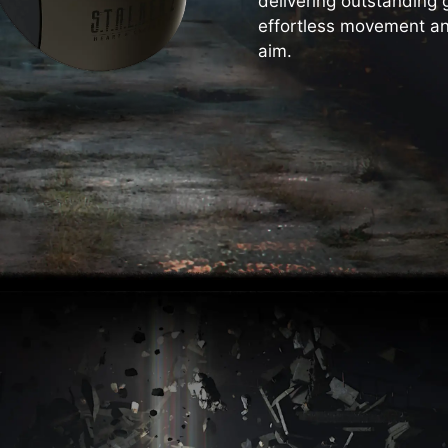
delivering outstanding
effortless movement an
aim.