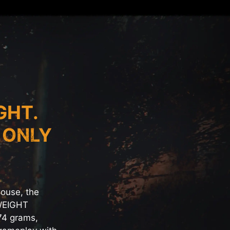
GHT.
 ONLY
ouse, the
WEIGHT
74 grams,