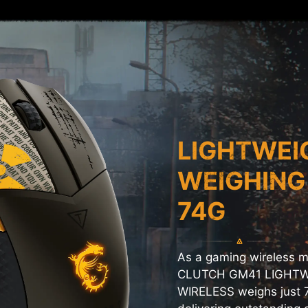
LIGHTWEI
WEIGHING
74G
As a gaming wireless m
CLUTCH GM41 LIGHT
WIRELESS weighs just 