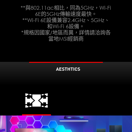
**與802.11ac相比，同為5GHz，Wi-Fi
6E的5GHz傳輸速度最快。
**Wi-Fi 6E設備兼容2.4GHz、5GHz、
和Wi-Fi 6設備。
*規格因國家/地區而異，詳情請洽詢各
當地MSI經銷商
AESTHTICS