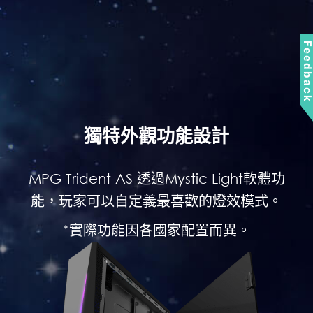
Feedbac
適合玩家的風格選擇
ht軟體功
經典？！前衛？！喜歡哪一款，玩家自己決
模式。
定！微星提供擁有經典黑色側蓋與全透明
4mm鋼化玻璃側板設計，玩家可依心情自
由更換。