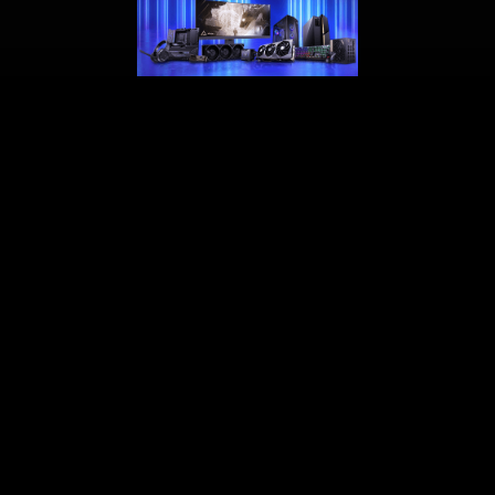
Enhance your storage and productivity with Dropbox
Intel, the Intel Logo, Intel Inside, Intel Core, and Core
Inside are trademarks of Intel Corporation or its
subsidiaries in the U.S. and/or other countries.
The terms HDMI™, HDMI™ High-Definition Multimedia
Interface, HDMI™ Trade dress and the HDMI™ Logos are
trademarks or registered trademarks of HDMI™ Licensing
Administrator, Inc.
© 2026 NVIDIA Corporation. All rights reserved. NVIDIA,
the NVIDIA logo, GeForce, GeForce RTX, and NVIDIA
Turing are registered trademarks and/or trademarks of