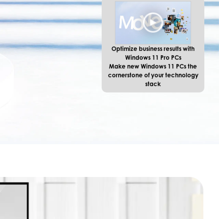
Optimize business results with
Windows 11 Pro PCs
Make new Windows 11 PCs the
cornerstone of your technology
stack