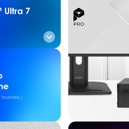
Ultra 7
o
me
business.)