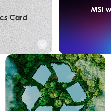
MSI w
cs Card