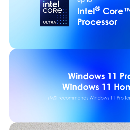
Up to
®
Intel
Core™ 
Processor
Windows 11 Pr
Windows 11 Ho
(MSI recommends Windows 11 Pro for 