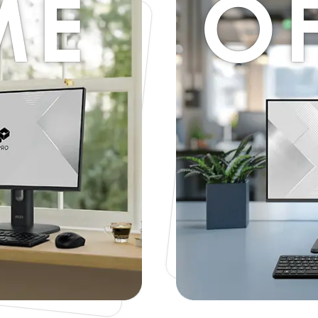
ME
OF