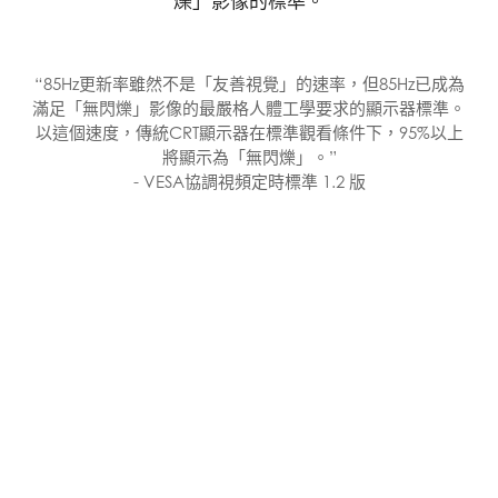
爍」影像的標準。
“85Hz更新率雖然不是「友善視覺」的速率，但85Hz已成為
滿足「無閃爍」影像的最嚴格人體工學要求的顯示器標準。
以這個速度，傳統CRT顯示器在標準觀看條件下，95%以上
將顯示為「無閃爍」。”
- VESA協調視頻定時標準 1.2 版