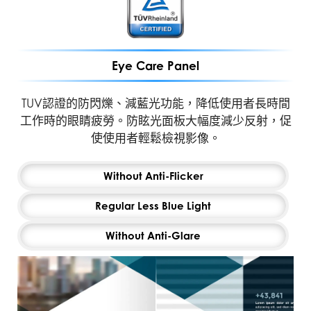
Eye Care Panel
TUV認證的防閃爍、減藍光功能，降低使用者長時間
工作時的眼睛疲勞。防眩光面板大幅度減少反射，促
使使用者輕鬆檢視影像。
POSTURE CORRECTION
ASTIGMATISM
AMSLER GRID
Without Anti-Flicker
Regular Less Blue Light
To test, cover your left eye with your left hand
MSI recommends you to sit up straight and
MSI recommends you to take a rest for 20
minutes if any of the lines in the grid appear
and look closely at the image, then do the
adjust your eye position to one-ninth of the
Without Anti-Glare
wavy, blurred or distorted; or if some boxes in
same with your right eye. MSI recommends
top edge of the screen. A good sitting
you to take a rest for 20 minutes if some lines
the grid don't look like a square or the same
posture can effectively prevent neck and
appear greyer than others.
shoulder pain.
size.