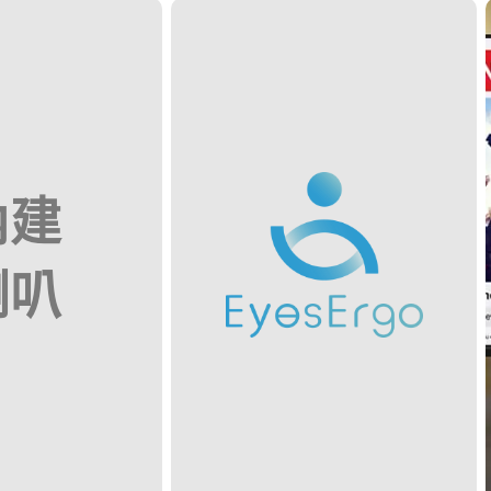
內建
喇叭