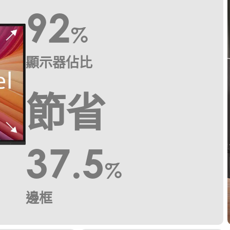
92
%
顯示器佔比
節省
37.5
%
邊框