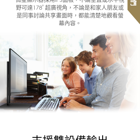
野可達178ﾟ超廣視角，不論是和家人朋友或
是同事討論共享畫面時，都能清楚地觀看螢
幕內容。