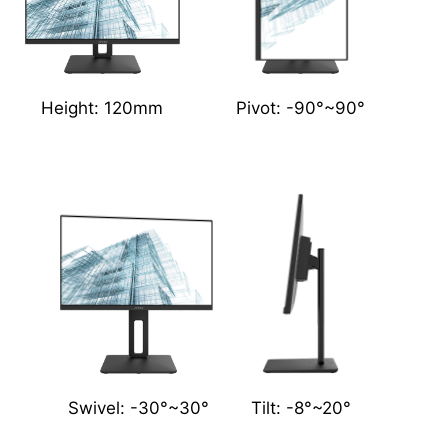
Height: 120mm
Pivot: -90°~90°
Swivel: -30°~30°
Tilt: -8°~20°