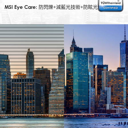
MSI Eye Care:
防閃爍+減藍光技術+防眩光