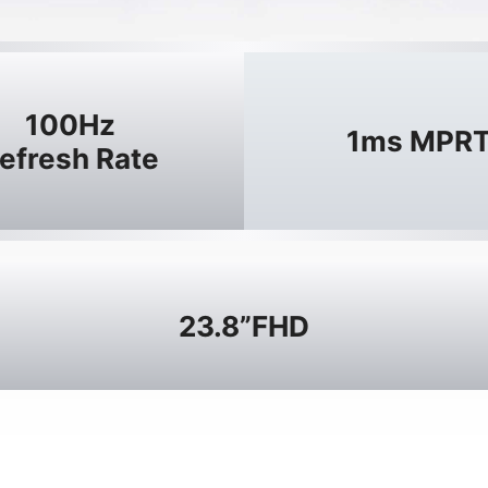
100Hz
1ms MPR
efresh Rate
23.8”FHD