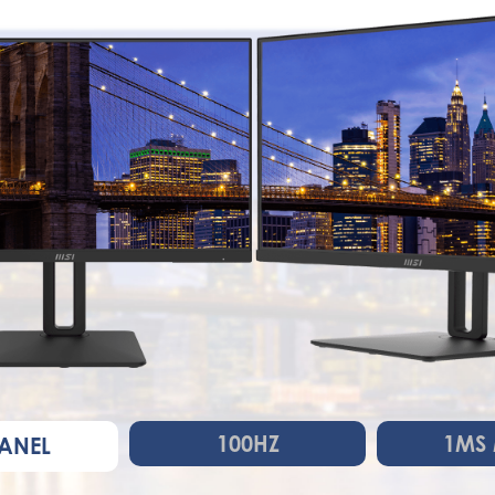
100HZ
1MS 
PANEL