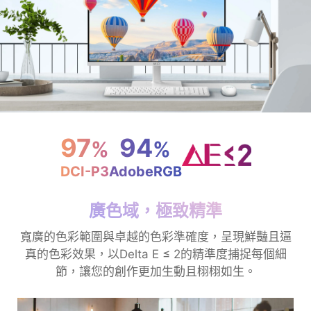
97
94
%
%
DCI-P3
AdobeRGB
廣色域，極致精準
寬廣的色彩範圍與卓越的色彩準確度，呈現鮮豔且逼
真的色彩效果，以Delta E ≤ 2的精準度捕捉每個細
節，讓您的創作更加生動且栩栩如生。