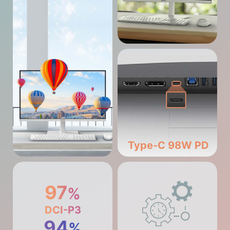
Type-C 98W PD
97
%
DCI-P3
94
%