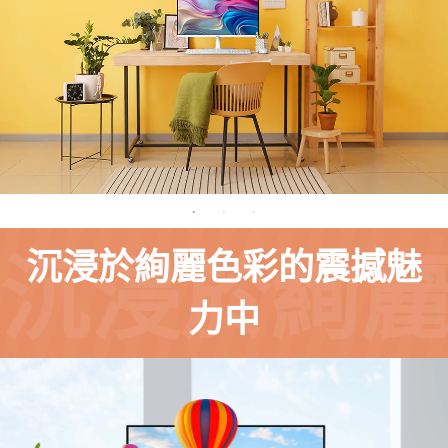
沉浸於絢麗色彩的震撼魅
沉浸於絢
力中