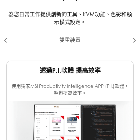
為您日常工作提供創新的工具、KVM功能、色彩和顯
示模式設定。
雙重裝置
透過P.I.軟體 提高效率
KVM 功能
雙重裝置
使用獨家MSI Productivity Intelligence APP (P.I.)軟體，
「KVM功能」提供用戶將鍵盤/滑鼠透過顯示器輕鬆控制
利用USB Type B 到 A 連接埠連接到您的桌上型電腦和
Modern MD272QXP，透過 HDMI™ 或 DP 連接埠，輕
多個裝置設定，提高工作效率並節省桌面空間。
輕鬆提高效率。
鬆享受P.I.軟體。同時支援畫面傳輸與USB訊號功能的
Type C裝置，輕鬆享受 KVM 功能的便利性。
如何設定 KVM
Smart
Efficient
Intuitive