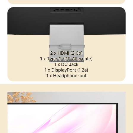
2 x HDMI (2.0b)
1 x Type C (DP Alternate)
1 x DC Jack
1 x DisplayPort (1.2a)
1 x Headphone-out