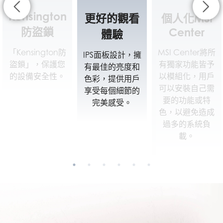
更好的觀看
個人化MSI
VESA標準安
Center
體驗
裝設計
MSI Center將所
IPS面板設計，擁
零售商可以將支
有獨家功能皆予
有最佳的亮度和
援標準VESA安裝
以模組化，用戶
色彩，提供用戶
的AIO電腦當做
可以安裝自己需
享受每個細節的
POS機或安裝於
要的功能或特
完美感受。
牆面做為數位點
色，以避免造成
餐機使用。
過多的系統負
載。