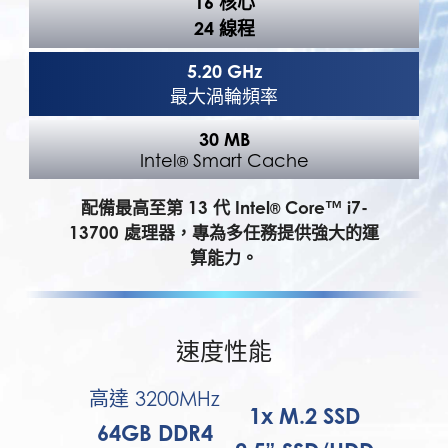
16 核心
24 線程
5.20 GHz
最大渦輪頻率
30 MB
Intel
Smart Cache
®
配備最高至第 13 代 Intel
Core™ i7-
®
13700 處理器，專為多任務提供強大的運
算能力。
速度性能
高達 3200MHz
1x M.2 SSD
64GB DDR4