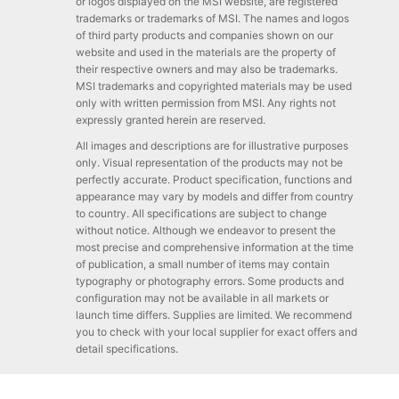
or logos displayed on the MSI website, are registered
trademarks or trademarks of MSI. The names and logos
of third party products and companies shown on our
website and used in the materials are the property of
their respective owners and may also be trademarks.
MSI trademarks and copyrighted materials may be used
only with written permission from MSI. Any rights not
expressly granted herein are reserved.
All images and descriptions are for illustrative purposes
only. Visual representation of the products may not be
perfectly accurate. Product specification, functions and
appearance may vary by models and differ from country
to country. All specifications are subject to change
without notice. Although we endeavor to present the
most precise and comprehensive information at the time
of publication, a small number of items may contain
typography or photography errors. Some products and
configuration may not be available in all markets or
launch time differs. Supplies are limited. We recommend
you to check with your local supplier for exact offers and
detail specifications.