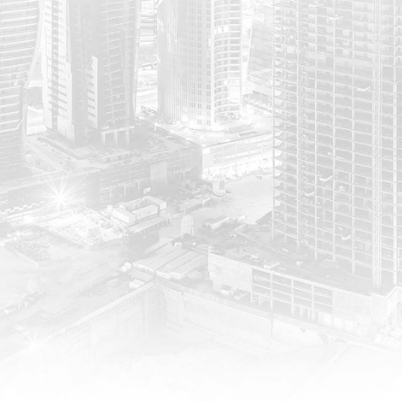
MSI 護眼技術
不閃屏
減藍光