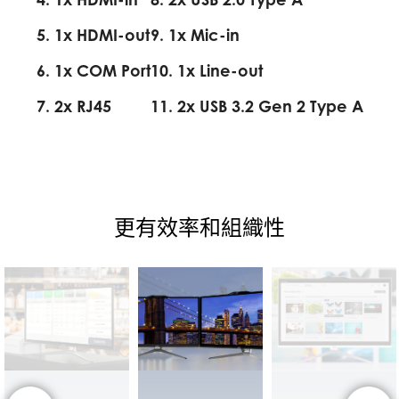
5. 1x HDMI-out
9. 1x Mic-in
6. 1x COM Port
10. 1x Line-out
7. 2x RJ45
11. 2x USB 3.2 Gen 2 Type A
更有效率和組織性