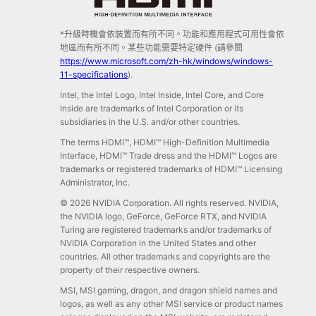
*升級時機會依裝置而有所不同。功能和應用程式可用性會依
地區而有所不同。某些功能需要特定硬件 (請參閱
https://www.microsoft.com/zh-hk/windows/windows-
11-specifications
).
Intel, the Intel Logo, Intel Inside, Intel Core, and Core
Inside are trademarks of Intel Corporation or its
subsidiaries in the U.S. and/or other countries.
The terms HDMI™, HDMI™ High-Definition Multimedia
Interface, HDMI™ Trade dress and the HDMI™ Logos are
trademarks or registered trademarks of HDMI™ Licensing
Administrator, Inc.
© 2026 NVIDIA Corporation. All rights reserved. NVIDIA,
the NVIDIA logo, GeForce, GeForce RTX, and NVIDIA
Turing are registered trademarks and/or trademarks of
NVIDIA Corporation in the United States and other
countries. All other trademarks and copyrights are the
property of their respective owners.
MSI, MSI gaming, dragon, and dragon shield names and
logos, as well as any other MSI service or product names