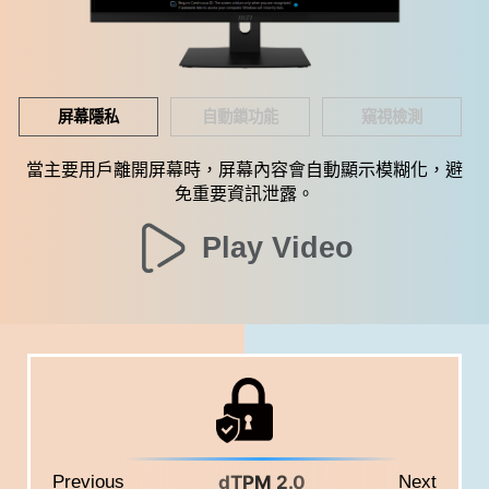
屏幕隱私
自動鎖功能
窺視檢測
當主要用戶離開屏幕時，屏幕內容會自動顯示模糊化，避
免重要資訊泄露。
Play Video
on Lock
Previous
dTPM 2.0
Next
Ke