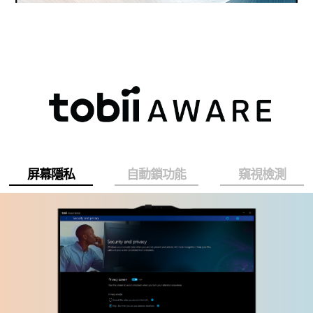
屏幕隱私
自動鎖功能
窺視檢測